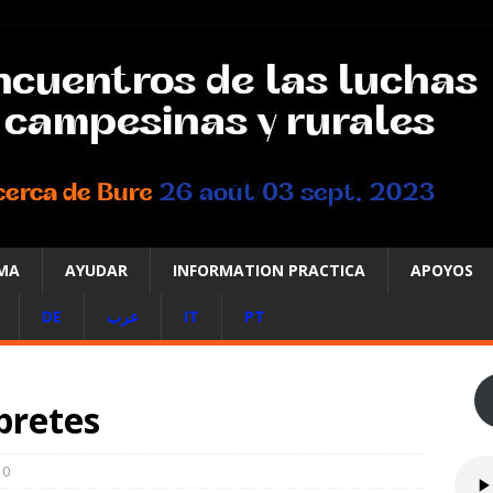
MA
AYUDAR
INFORMATION PRACTICA
APOYOS
DE
عرب
IT
PT
pretes
0