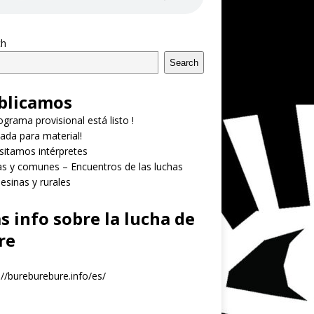
ch
Search
blicamos
rograma provisional está listo !
ada para material!
itamos intérpretes
as y comunes – Encuentros de las luchas
sinas y rurales
s info sobre la lucha de
re
://bureburebure.info/es/