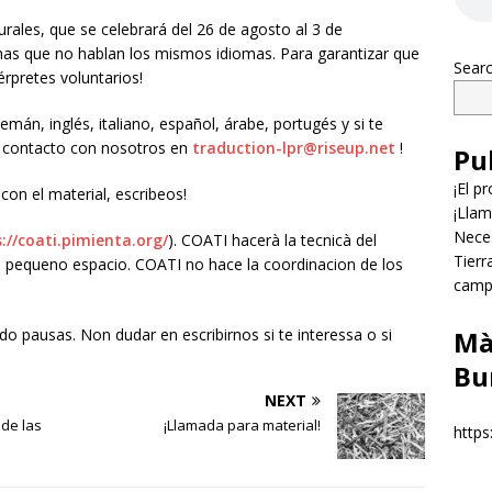
rales, que se celebrará del 26 de agosto al 3 de
as que no hablan los mismos idiomas. Para garantizar que
Sear
érpretes voluntarios!
emán, inglés, italiano, español, árabe, portugés y si te
en contacto con nosotros en
traduction-lpr@riseup.net
!
Pu
¡El p
con el material, escribeos!
¡Llam
Neces
://coati.pimienta.org/
). COATI hacerà la tecnicà del
Tierr
n pequeno espacio. COATI no hace la coordinacion de los
campe
do pausas. Non dudar en escribirnos si te interessa o si
Mà
Bu
NEXT
 de las
¡Llamada para material!
https